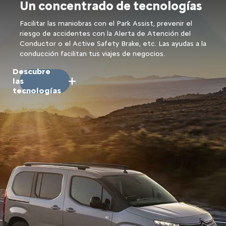
Un concentrado de tecnologías
Facilitar las maniobras con el Park Assist, prevenir el
riesgo de accidentes con la Alerta de Atención del
Conductor o el Active Safety Brake, etc. Las ayudas a la
conducción facilitan tus viajes de negocios.
Descubre
las
tecnologías