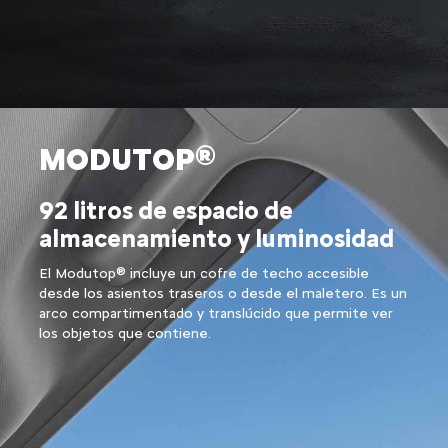
VERSÁTIL, PRÁCTICO Y
MODUTOP®
ESPACIOSO
92 litros de espacio de
almacenamiento y luminosidad
El Modutop® incluye un cofre de techo accesible
desde los asientos traseros o desde el maletero. Es un
arco compartimentado y translúcido que permite ver
los objetos que contiene.