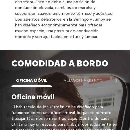
carretera. Esto se debe a una posición de
conducción elevada, cambios de marcha y
suspensión suaves, aislamiento térmico y acústico.
Los asientos delanteros en la Berlingo y Jumpy se
han diseñado ergonómicamente para ofrecer
mucho espacio, una postura de conducción
cómoda y son ajustables en altura y lumbar.
COMODIDAD A BORDO
OFICINA MÓVIL
ALMACENAMIENTO
MANO
Sigu
Oficina móvil
Alm
El habitáculo de los Citroën se ha diseñado para
Los u
funcionar como una oficina móvil, lo que te permite
exige
trabajar fácilmente mientras viajas. Dentro de cada
numer
utilitario hay un espacio para trabajar cómodamente en
equip